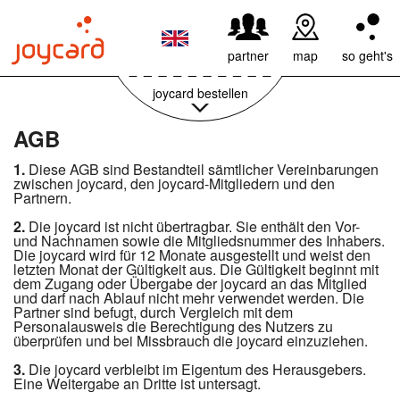
59,95€ pro Jahr
weiter
partner
map
so geht's
joycard bestellen
AGB
1.
Diese AGB sind Bestandteil sämtlicher Vereinbarungen
zwischen joycard, den joycard-Mitgliedern und den
Partnern.
2.
Die joycard ist nicht übertragbar. Sie enthält den Vor-
und Nachnamen sowie die Mitgliedsnummer des Inhabers.
Die joycard wird für 12 Monate ausgestellt und weist den
letzten Monat der Gültigkeit aus. Die Gültigkeit beginnt mit
dem Zugang oder Übergabe der joycard an das Mitglied
und darf nach Ablauf nicht mehr verwendet werden. Die
Partner sind befugt, durch Vergleich mit dem
Personalausweis die Berechtigung des Nutzers zu
überprüfen und bei Missbrauch die joycard einzuziehen.
3.
Die joycard verbleibt im Eigentum des Herausgebers.
Eine Weitergabe an Dritte ist untersagt.