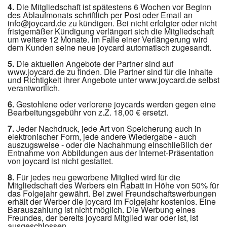
4.
Die Mitgliedschaft ist spätestens 6 Wochen vor Beginn
des Ablaufmonats schriftlich per Post oder Email an
info@joycard.de zu kündigen. Bei nicht erfolgter oder nicht
fristgemäßer Kündigung verlängert sich die Mitgliedschaft
um weitere 12 Monate. Im Falle einer Verlängerung wird
dem Kunden seine neue joycard automatisch zugesandt.
5.
Die aktuellen Angebote der Partner sind auf
www.joycard.de zu finden. Die Partner sind für die Inhalte
und Richtigkeit ihrer Angebote unter www.joycard.de selbst
verantwortlich.
6.
Gestohlene oder verlorene joycards werden gegen eine
Bearbeitungsgebühr von z.Z. 18,00 € ersetzt.
7.
Jeder Nachdruck, jede Art von Speicherung auch in
elektronischer Form, jede andere Wiedergabe - auch
auszugsweise - oder die Nachahmung einschließlich der
Entnahme von Abbildungen aus der Internet-Präsentation
von joycard ist nicht gestattet.
8.
Für jedes neu geworbene Mitglied wird für die
Mitgliedschaft des Werbers ein Rabatt in Höhe von 50% für
das Folgejahr gewährt. Bei zwei Freundschaftswerbungen
erhält der Werber die joycard im Folgejahr kostenlos. Eine
Barauszahlung ist nicht möglich. Die Werbung eines
Freundes, der bereits joycard Mitglied war oder ist, ist
ausgeschlossen.