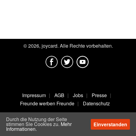
© 2026, joycard. Alle Rechte vorbehalten.
Impressum
AGB
Jobs
Presse
Freunde werben Freunde
Datenschutz
Kontakt
App
Lokales Berlin
Newsletter
Durch die Nutzung der Seite
stimmen Sie Cookies zu.
Mehr
Einverstanden
joycard Vorteilsrechner
Informationen.