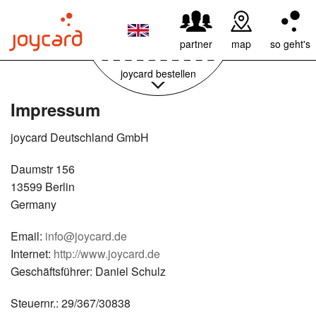
59,95€ pro Jahr
weiter
partner
map
so geht's
joycard bestellen
Impressum
joycard Deutschland GmbH
Daumstr 156
13599 Berlin
Germany
Email:
info@joycard.de
Internet:
http://www.joycard.de
Geschäftsführer: Daniel Schulz
Steuernr.: 29/367/30838