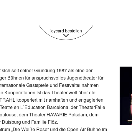
59,95€ pro Jahr
joycard bestellen
ch seit seiner Gründung 1987 als eine der
ger Bühnen für anspruchsvolles Jugendtheater für
internationale Gastspiele und Festivalteilnahmen
e Kooperationen ist das Theater weit über die
RAHL kooperiert mit namhaften und engagierten
 Teatre en L`Education Barcelona, der TheaterFalle
 Toulouse, dem Theater HAVARIE Potsdam, dem
 Duisburg und Familie Flöz.
entrum „Die Weiße Rose“ und die Open-Air-Bühne im