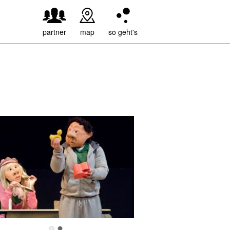
weiter
partner
map
so geht's