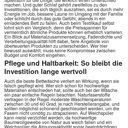
Spielraum für die Dinge, die wirklich einen Unterschied
machen. Und guter Schlaf gehört zweifellos zu den
Investitionen, die sich täglich auszahlen, sei es durch mehr
Energie im Job, bessere Laune im Umgang mit der Familie
oder schlicht durch das gute Gefühl, abends in ein
einladendes Bett zu fallen. Auch beim Textilkauf selbst
lohnt sich ein Vergleich, denn die Preisspannen für
vermeintlich ähnliche Produkte können erheblich variieren.
Ein Blick auf Materialzusammensetzung, Fadendichte und
Verarbeitungsqualität hilft dabei, faire Angebote von
überteuerten Produkten zu unterscheiden. Wer hier
bewusst auswählt, muss keine Kompromisse zwischen
Budget und Komfort eingehen.
Pflege und Haltbarkeit: So bleibt die
Investition lange wertvoll
Auch die beste Bettwäsche verliert an Wirkung, wenn sie
falsch gepflegt wird. Wer sich schon für hochwertige
Materialien entschieden hat, sollte auch bei der Wäsche
ein paar einfache Regeln beachten. Naturfaserstoffe
vertragen in der Regel moderate Waschtemperaturen
zwischen 30 und 60 Grad, je nach Herstellerangabe, und
sollten möglichst schonend geschleudert werden, um die
Fasern nicht unnötig zu strapazieren. Auf Weichspüler
kann meist verzichtet werden, da hochwertige
Baumwollgewebe von Natur aus weich fallen und ein
Weichspüler die Atmungsaktivität sogar beeinträchtigen