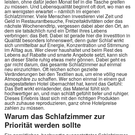
leisten, ohne dafür jeden Monat tief in die Tasche greifen
zu müssen. Und Lebensqualität beginnt oft dort, wo man es
am wenigsten erwartet – nämlich im eigenen
Schlafzimmer. Viele Menschen investieren viel Zeit und
Geld in Restaurantbesuche, Freizeitaktivitäten oder das
nächste Wochenendtrip, vergessen dabei aber den Ort, an
dem sie tatsächlich rund ein Drittel ihres Lebens
verbringen: das Bett. Dabei ist gerade hier die Investition in
Qualität besonders lohnenswert, denn guter Schlaf wirkt
sich unmittelbar auf Energie, Konzentration und Stimmung
im Alltag aus. Wer clever haushaltet und beim Rest des
Lebens auf Rabatte und smarte Angebote setzt, kann sich
an dieser Stelle ruhig etwas mehr gönnen. Dabei geht es
gar nicht darum, das gesamte Schlafzimmer auf einmal
neu einzurichten. Oft reichen schon gezielte
Veränderungen bei den Textilien aus, um eine völlig neue
Atmosphäre zu schaffen. Wer schon einmal in einem gut
ausgestatteten Hotel übernachtet hat, kennt das Gefühl:
Das Bett wirkt einladender, das Material fühlt sich
hochwertiger an, und man schläft gefühlt tiefer und ruhiger.
Dieses Erlebnis lässt sich mit den richtigen Produkten
auch zuhause reproduzieren, ganz ohne Hotelpreise
zahlen zu müssen.
Warum das Schlafzimmer zur
Priorität werden sollte