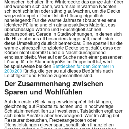
Menschen behalten ihre Winterdecke das ganze Jahr über
und wundern sich dann, warum sie in warmen Nächten
schlecht schlafen oder ständig aufwachen, um die Decke
wegzustrampeln. Dabei ist die Lösung eigentlich
naheliegend: Für die warme Jahreszeit braucht es eine
leichtere Füllung und ein atmungsaktives Material, das
überschüssige Wärme und Feuchtigkeit schnell
abtransportiert. Gerade in Stadtwohnungen, in denen sich
die Hitze abends oft besonders lange hält, macht sich
diese Umstellung deutlich bemerkbar. Eine speziell für die
warme Jahreszeit konzipierte Decke sorgt dafür, dass der
Körper nicht überhitzt und die Nacht durchgehend
erholsam bleibt. Wer auf der Suche nach einer passenden
Lösung für die Standardgröße im Doppelbett ist, wird
beispielsweise bei den
Bettdecken für den Sommer in
200x200
fündig, die genau auf dieses Bedürfnis nach
Leichtigkeit und Frische zugeschnitten sind.
Der Zusammenhang zwischen
Sparen und Wohlfühlen
Auf den ersten Blick mag es widersprüchlich klingen,
gleichzeitig auf Rabatte zu achten und in hochwertige
Schlafzimmertextilien zu investieren. Tatsächlich ergänzen
sich beide Ansätze aber hervorragend. Wer im Alltag bei
Restaurantbesuchen, Freizeitangeboten oder
Dienstleistungen clever spart, schafft sich finanziellen