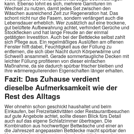
kann. Ebenso lohnt es sich, mehrere Garnituren im
Wechsel zu nutzen, damit jedes Set zwischen den
Wäschen ausreichend Zeit zur Regeneration hat. Das
schont nicht nur die Fasern, sondern verlängert auch die
Lebensdauer erheblich. Wer zusätzlich auf eine trockene,
gut belüftete Aufbewahrung achtet, verhindert Gerüche und
Stockflecken und hat lange Freude an der einmal
getätigten Investition. Auch bei der Bettdecke selbst zahlt
sich Pflege aus. Ein regelmäßiges Auslüften am offenen
Fenster hilft dabei, Feuchtigkeit aus der Füllung zu
entfernen, die sich über Nacht durch Körperwärme und
Schweiß ansammelt. Gerade sommertaugliche Decken mit
leichter Füllung profitieren von dieser einfachen
Maßnahme, da sie dadurch spürbar frischer bleiben und
ihre wärmeregulierenden Eigenschaften länger erhalten.
Fazit: Das Zuhause verdient
dieselbe Aufmerksamkeit wie der
Rest des Alltags
Wer ohnehin schon geschickt haushaltet und beim
Einkaufen, bei Freizeitaktivitäten oder Restaurantbesuchen
auf gute Angebote achtet, sollte diesen Blick fürs Detail
auch auf das eigene Schlafzimmer übertragen. Die
Kombination aus hochwertiger Bettwäsche und einer an
die Jahreszeit angepassten Bettdecke macht spürbar den