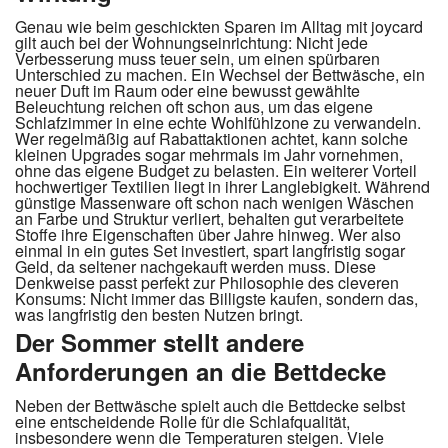
Genau wie beim geschickten Sparen im Alltag mit joycard
gilt auch bei der Wohnungseinrichtung: Nicht jede
Verbesserung muss teuer sein, um einen spürbaren
Unterschied zu machen. Ein Wechsel der Bettwäsche, ein
neuer Duft im Raum oder eine bewusst gewählte
Beleuchtung reichen oft schon aus, um das eigene
Schlafzimmer in eine echte Wohlfühlzone zu verwandeln.
Wer regelmäßig auf Rabattaktionen achtet, kann solche
kleinen Upgrades sogar mehrmals im Jahr vornehmen,
ohne das eigene Budget zu belasten. Ein weiterer Vorteil
hochwertiger Textilien liegt in ihrer Langlebigkeit. Während
günstige Massenware oft schon nach wenigen Wäschen
an Farbe und Struktur verliert, behalten gut verarbeitete
Stoffe ihre Eigenschaften über Jahre hinweg. Wer also
einmal in ein gutes Set investiert, spart langfristig sogar
Geld, da seltener nachgekauft werden muss. Diese
Denkweise passt perfekt zur Philosophie des cleveren
Konsums: Nicht immer das Billigste kaufen, sondern das,
was langfristig den besten Nutzen bringt.
Der Sommer stellt andere
Anforderungen an die Bettdecke
Neben der Bettwäsche spielt auch die Bettdecke selbst
eine entscheidende Rolle für die Schlafqualität,
insbesondere wenn die Temperaturen steigen. Viele