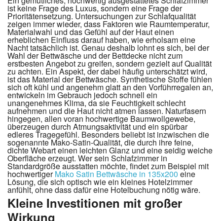
Ein gemütliches, hochwertig ausgestattetes Schlafzimmer
ist keine Frage des Luxus, sondern eine Frage der
Prioritätensetzung. Untersuchungen zur Schlafqualität
zeigen immer wieder, dass Faktoren wie Raumtemperatur,
Materialwahl und das Gefühl auf der Haut einen
erheblichen Einfluss darauf haben, wie erholsam eine
Nacht tatsächlich ist. Genau deshalb lohnt es sich, bei der
Wahl der Bettwäsche und der Bettdecke nicht zum
erstbesten Angebot zu greifen, sondern gezielt auf Qualität
zu achten. Ein Aspekt, der dabei häufig unterschätzt wird,
ist das Material der Bettwäsche. Synthetische Stoffe fühlen
sich oft kühl und angenehm glatt an den Vorführregalen an,
entwickeln im Gebrauch jedoch schnell ein
unangenehmes Klima, da sie Feuchtigkeit schlecht
aufnehmen und die Haut nicht atmen lassen. Naturfasern
hingegen, allen voran hochwertige Baumwollgewebe,
überzeugen durch Atmungsaktivität und ein spürbar
edleres Tragegefühl. Besonders beliebt ist inzwischen die
sogenannte Mako-Satin-Qualität, die durch ihre feine,
dichte Webart einen leichten Glanz und eine seidig weiche
Oberfläche erzeugt. Wer sein Schlafzimmer in
Standardgröße ausstatten möchte, findet zum Beispiel mit
hochwertiger
Mako Satin Bettwäsche in 135x200
eine
Lösung, die sich optisch wie ein kleines Hotelzimmer
anfühlt, ohne dass dafür eine Hotelbuchung nötig wäre.
Kleine Investitionen mit großer
Wirkung