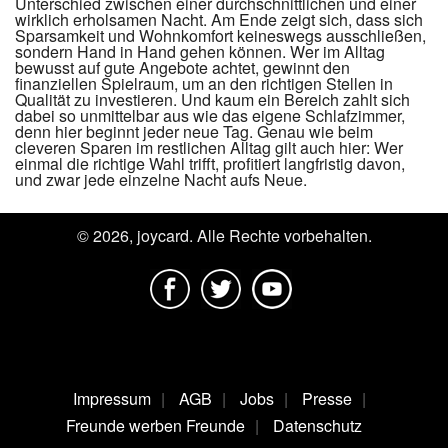
Unterschied zwischen einer durchschnittlichen und einer
wirklich erholsamen Nacht. Am Ende zeigt sich, dass sich
Sparsamkeit und Wohnkomfort keineswegs ausschließen,
sondern Hand in Hand gehen können. Wer im Alltag
bewusst auf gute Angebote achtet, gewinnt den
finanziellen Spielraum, um an den richtigen Stellen in
Qualität zu investieren. Und kaum ein Bereich zahlt sich
dabei so unmittelbar aus wie das eigene Schlafzimmer,
denn hier beginnt jeder neue Tag. Genau wie beim
cleveren Sparen im restlichen Alltag gilt auch hier: Wer
einmal die richtige Wahl trifft, profitiert langfristig davon,
und zwar jede einzelne Nacht aufs Neue.
© 2026, joycard. Alle Rechte vorbehalten.
Impressum
AGB
Jobs
Presse
Freunde werben Freunde
Datenschutz